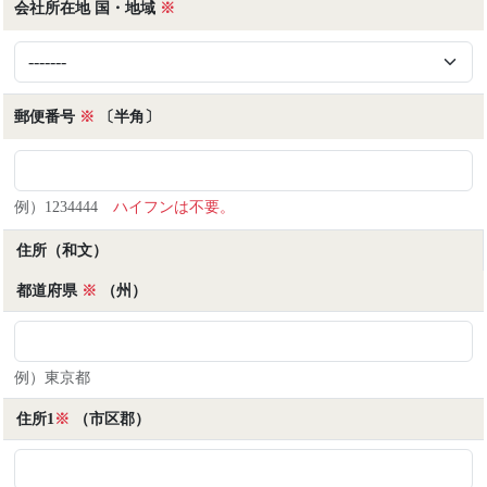
会社所在地 国・地域
※
の役割を明確にして、管理責任者が適切に個⼈情報保
• 各種プログラム（開閉会式、講演、セミナー等）お
護に関する活動を⾏えるように環境を整備いたしま
よび展示会でのプレゼンテーション内容の全体または
す。個⼈情報の管理責任者の連絡先は、下記お問い合
一部について、録画・録音・複製・転載・インターネ
わせ窓⼝で受け付けております。
ット配信（動画・音声含む）は原則禁止とします。
2. 当主催者が取得した個⼈情報は、常に正確かつ最
郵便番号
※
〔半角〕
新の状態に保ち、個⼈情報データベース等への不正ア
【その他】
クセス並びに個人データの紛失、破壊、改ざん及び漏
• 施設へ持ち込まれた撮影物品（貴重品を含む）等の
えいなどを予防するために、合理的な安全対策を講
盗難・破損事故及び人身事故については、その原因の
じ、事業の実情に合致した経営資源を注⼊し個⼈情報
如何に関わらず、当協会は一切の責任を負いません。
例）1234444
ハイフンは不要。
セキュリティ体制を継続的に向上させます。また、万
• 利用者が本規約に違反したことにより他者が損害を
が⼀漏えい等の事故が発⽣したときは速やかに是正措
被った場合、その損害に対し全額賠償請求をさせてい
住所
（和文）
置を講じます。
ただきます。
都道府県
• 本規程については、日本法を準拠法とします。
※
（州）
５．個人情報の第三者提供
• 本規程の内容は予告なく変更することがあります。
当主催者は、あらかじめお客様の同意を得ることな
く、個人情報を第三者に提供しません。但し、次に掲
ツーリズムEXPOジャパン推進室
例）東京都
げる場合はこの限りではありません。
2026.6
1. 法令に基づく場合。
住所1
※
（市区郡）
2. 人の生命、身体又は財産の保護のために必要があ
る場合であって、お客様の同意を得ることが困難であ
るとき。