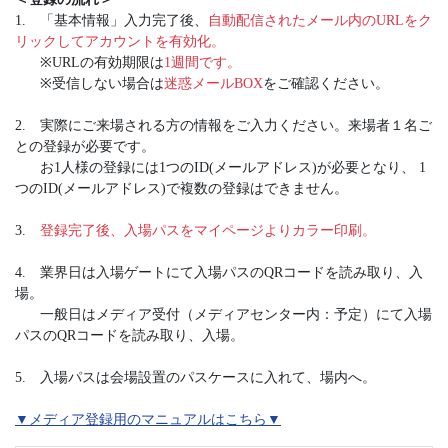
1.
「基本情報」入力完了後、
自動配信されたメール内のURLをク
リックしてアカウントを有効化。
※URLの有効期限は
1週間です。
※受信しない場合は
迷惑メールBOX
をご確認ください。
2.
実際にご来場される方の情報をご入力ください。来場者１名ご
との登録が必要です。
お1人様の登録には1つのID(メールアドレス)が必要となり、 1
つのID(メールアドレス)で複数の登録はできません。
3.
登録完了後、入場パスをマイページよりカラー印刷。
4.
業界日は入場ゲートにて入場パスのQRコードを読み取り、入
場。
一般日はメディア受付（メディアセンター内：予定）にて入場
パスのQRコードを読み取り、入場。
5.
入場パスは会場設置のパスケースに入れて、場内へ。
▼メディア登録用のマニュアルはこちら▼