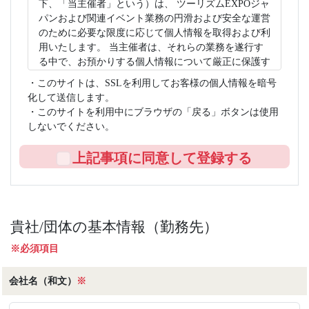
下、「当主催者」という）は、 ツーリズムEXPOジャ
• バイヤーとして商談会への参加を希望される報道関
パンおよび関連イベント業務の円滑および安全な運営
係者
のために必要な限度に応じて個⼈情報を取得および利
用いたします。 当主催者は、それらの業務を遂⾏す
【登録可能なメディアの種別】
る中で、お預かりする個⼈情報について厳正に保護す
以下のいずれかに該当するメディア関係者がご登録い
ることを社会的責任と認識し、 個⼈情報に関する法
ただけます。
・このサイトは、SSLを利用してお客様の個人情報を暗号
規制等を遵守します。当主催者は以下に掲げるプライ
• 定期刊行物を発行する新聞社・出版社の編集者、記
化して送信します。
バシーポリシーに従い、個⼈情報の保護に努めてまい
者（ライター）、カメラマン
・このサイトを利用中にブラウザの「戻る」ボタンは使用
ります。
• 上記媒体への署名記事掲載実績のあるフリーランス
しないでください。
のジャーナリスト、ライター
１．個人情報の定義
• 法人が運営するニュース・情報系ウェブサイト（オ
上記事項に同意して登録する
個人情報とは、生存する個人に関する情報であって、
ウンドメディア含む）の編集者、記者、制作スタッフ
以下のいずれかに該当するものをいいます。
• テレビ番組制作会社（地上波・BS・CS・ケーブ
1. 当該情報に含まれる氏名、生年月日その他の記述
ル・インターネット配信含む）の記者、撮影・制作ス
等により、特定の個人を識別できるもの（他の情報と
タッフ
容易に照合でき、 それにより特定の個人を識別でき
• ラジオ番組制作会社の記者、パーソナリティ、制作
貴社/団体の基本情報（勤務先）
るものを含みます。）。
スタッフ
※必須項目
2. 個人識別符号が含まれるもの。
• 上記各種メディアとの正式な取材契約のある外部ス
タッフ（記者、ライター、カメラマン等）
２．個人情報の取得
会社名（和文）
• 主催者が認定した実績あるインフルエンサー・クリ
※
当主催者は、次項で示す利用目的に必要な範囲におい
エイター（フォロワー数、影響力、活動内容等により
て、適正かつ公正な手段によって、個人情報を取得し