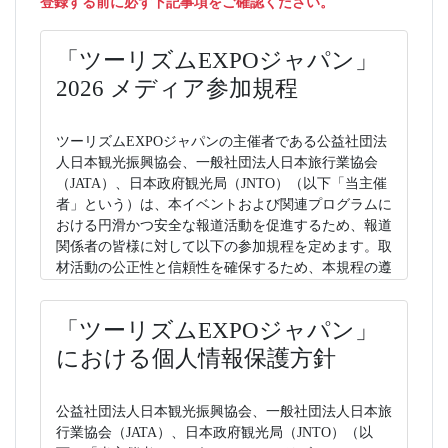
登録する前に必ず下記事項をご確認ください。
「ツーリズムEXPOジャパン」
2026 メディア参加規程
ツーリズムEXPOジャパンの主催者である公益社団法
人日本観光振興協会、一般社団法人日本旅行業協会
（JATA）、日本政府観光局（JNTO）（以下「当主催
者」という）は、本イベントおよび関連プログラムに
おける円滑かつ安全な報道活動を促進するため、報道
関係者の皆様に対して以下の参加規程を定めます。取
材活動の公正性と信頼性を確保するため、本規程の遵
守をお願い申し上げます。
「ツーリズムEXPOジャパン」
【メディア登録対象者】
以下のいずれかに該当するメディア関係者を対象とし
における個人情報保護方針
ます。
• 「ツーリズムEXPOジャパン」および「トラベルソ
公益社団法人日本観光振興協会、一般社団法人日本旅
リューション展2026」に関する取材・記事掲載・放送
行業協会（JATA）、日本政府観光局（JNTO）（以
等の報道を目的とする方