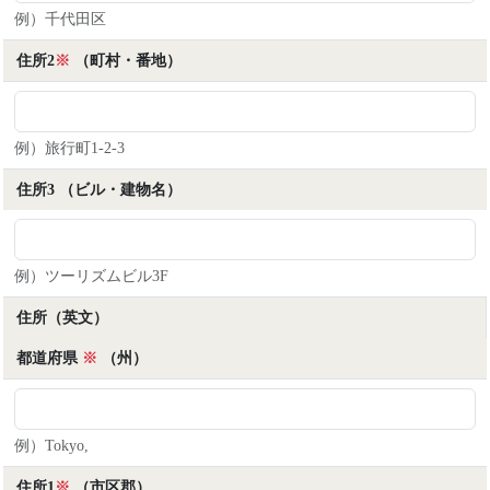
3. 公衆衛生の向上又は児童の健全な育成の推進のた
例）千代田区
めに特に必要がある場合であって、お客様の同意を得
ることが困難であるとき。
住所2
※
（町村・番地）
4. 国の機関若しくは地方公共団体又はその委託を受
けた者が法令の定める事務を遂行することに対して協
力する必要がある場合であって、お客様の同意を得る
ことにより当該事務の遂行に支障を及ぼすおそれがあ
例）旅行町1-2-3
るとき。
住所3
（ビル・建物名）
６．個人情報処理の委託
当主催者はお客様により良いサービスを提供するため
に個人情報の処理に関する業務の⼀部を外部に委託す
例）ツーリズムビル3F
ることがあります。この場合、当主催者は個⼈情報を
適切に取り扱っていると認められる委託先を選定し、
住所
（英文）
当該委託先との間で個⼈情報の適正管理・機密保持等
に必要な事項を取り決め、契約等において当主催者と
都道府県
※
（州）
同等かそれ以上の適切な管理を実施させます。
７．個人情報の開示・訂正等
当主催者は、当主催者が保有する個⼈情報について、
例）Tokyo,
お客様ご本⼈⼜はその代理⼈から開⽰・訂正・利用停
住所1
※
（市区郡）
止・消去・第三者への提供の停⽌のお求めのお申し出