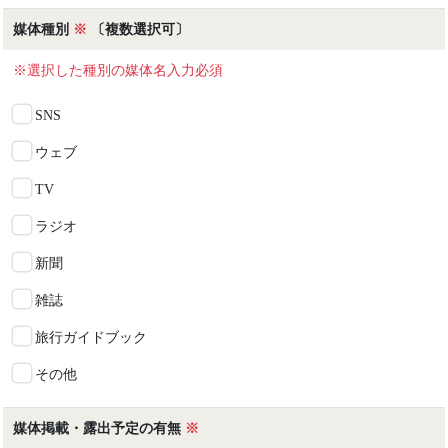
媒体種別
※
〔複数選択可〕
９．法令等の遵守
当主催者は個⼈情報の保護に関する法律その他の法令
※選択した種別の媒体名入力必須
及び規則を遵守します。また、本ポリシーを法令及び
規則に適合させ、規定する事項に従い個⼈情報を取り
SNS
扱います。
ウェブ
１０．プライバシーポリシーの変更
当主催者は本ポリシーの改善に努め、事前の予告なく
TV
本ポリシーを適宜変更することがあります。最新のプ
ライバシーポリシーは本ページに公表します。
ラジオ
新聞
＜当該委託先＞
株式会社ジェイアール東日本企画及び株式会社ジェイ
雑誌
アール東日本企画と委託契約を締結している株式会社
JTB、株式会社JTBコミュニケーションデザイン及び
旅行ガイドブック
株式会社JTBコミュニケーションデザインと受託契約
を締結しているSokNet Planning Limited。
その他
＜個人情報保護方針に関するお問い合わせ先＞
媒体掲載・露出予定の有無
※
ツーリズムEXPOジャパン推進室