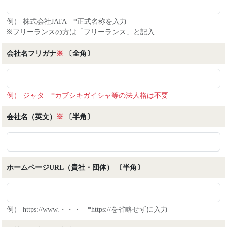
審査）
ます。
例） 株式会社JATA *正式名称を入力
【登録対象外】
３．個人情報の利用目的
※フリーランスの方は「フリーランス」と記入
以下の方はメディア登録の対象外とさせていただきま
1. 当主催者は、取得した個⼈情報を以下の目的を達
す。
成するために必要な範囲で利用します。
会社名フリガナ
※
〔全角〕
• 広告代理店、新聞社・出版社・テレビ局・ラジオ局
1. ツーリズムEXPOジャパンの企画実施における
などの広告・営業部門（出展担当を含む）
出展、会議、商談会その他のプログラムへの参加及び
• PR会社関係者（広報担当含む）
準備のための案内並びに調査実施のため
• 個人運営のブログ、SNSアカウントのみで活動する
2. ツーリズムEXPOジャパンに参加される出展者
例） ジャタ *カブシキガイシャ等の法人格は不要
方（インフルエンサー審査対象を除く）
又はお客様との連絡のため
• 取材目的でないと主催者が判断した場合（営業、調
3. ツーリズムEXPOジャパンにて実施される各種
会社名（英文）
※
〔半角〕
査等）、メディア登録は無効とし、業界日来場登録を
サービスの提供のため
ご案内させていただきます。
4. ツーリズムに関する商談会又はセミナー等の
ご案内のため
【当日の取材について】
5. その他ツーリズムに関する情報提供のため
• 基調講演、観光大臣会合、各種会議、セミナー、展
ホームページURL（貴社・団体） 〔半角〕
2. 当主催者がこれまで保有している個⼈情報も同様
示商談会等の撮影は「静止画のみ」とします。
の⽬的のみに利⽤し、書⾯等に記載された個⼈情報を
• 撮影可能範囲は講師本人、タイトルスライド、講師
収集する際はその都度利⽤⽬的を明⽰致します。
が許可した資料スライドに限ります。
• 主催者が報道を許可していても、講演者・登壇者・
例） https://www.・・・ *https://を省略せずに入力
４．個⼈情報の適正管理
出展者が撮影や録音の中止を求めた場合は、速やかに
1. 当主催者は、個⼈情報の管理責任者を設置し、そ
指示に従ってください。