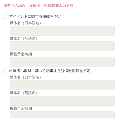
住所：〒100-0013 東京都千代田区霞が関3-3-3 全日通
※有りの場合、媒体名・掲載時期入力必須
霞が関ビル4F
電話：03-5510-2004
本イベントに関する掲載を予定
時間：平日9:30～17:30
媒体名（日本語名）
改定：令和4年4月1日
改定:平成30年7月１日
媒体名（英語名）
改定:平成29年6月１日
制定:平成26年3月21日
掲載予定時期
出展者へ取材に基づく記事または情報掲載を予定
媒体名（日本語名）
媒体名（英語名）
掲載予定時期