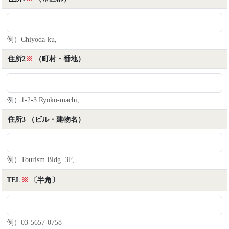
があった場合、 合理的な範囲で対応いたします。た
だし、お客様又は第三者の⽣命・⾝体・財産その他の
利益を害するおそれのある場合、 当主催者の業務遂
例）Chiyoda-ku,
⾏に著しく⽀障をきたす場合、又は他の法令に違反す
ることとなる場合は、この限りではありません。 お
住所2
※
（町村・番地）
申し出の全部または一部に応じられない場合は、その
理由をご説明いたします。
８．その他注意事項
例）1-2-3 Ryoko-machi,
1. 当サイトからリンクやバナーなどによって第三者
の運営するサイトに移動された場合の個人情報の取り
住所3
（ビル・建物名）
扱い、提供される情報・サービス等については、 当
主催者とは独立した規約等によって運営されており、
当主催者は一切の責任を負いかねますのでご了承くだ
例）Tourism Bldg. 3F,
さい。
2. 当サイトのコンテンツ・情報につきましては可能
TEL
※
〔半角〕
な限り正確な情報を掲載するよう努めておりますが、
誤った情報や情報が古くなっているとこともございま
す。 当主催者は当サイトに掲載された内容によって
お客様に生じた損害等の一切の責任を負いかねますの
例）03-5657-0758
でご了承ください。