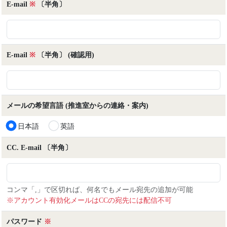
E-mail
※
〔半角〕
E-mail
※
〔半角〕
(確認用)
メールの希望言語
(推進室からの連絡・案内)
日本語
英語
CC. E-mail 〔半角〕
コンマ「,」で区切れば、何名でもメール宛先の追加が可能
※アカウント有効化メールはCCの宛先には配信不可
パスワード
※